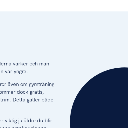
ederna värker och man
n var yngre.
tror även om gymträning
 kommer dock gratis,
 trim. Detta gäller både
viktig ju äldre du blir.