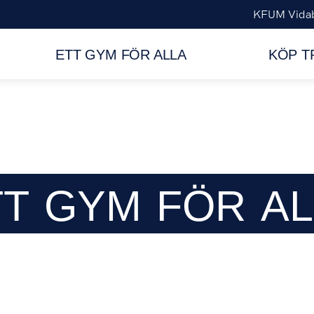
KFUM Vidab
ETT GYM FÖR ALLA
KÖP T
TT
GYM
FÖR
AL