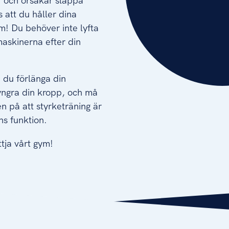
 och orsakar slappa
s att du håller dina
m! Du behöver inte lyfta
askinerna efter din
 du förlänga din
yngra din kropp, och må
n på att styrketräning är
ns funktion.
ttja vårt gym!