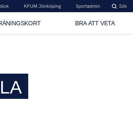
lick
KFUM Jönköping
Sportadmin
Sök
RÄNINGSKORT
BRA ATT VETA
LA