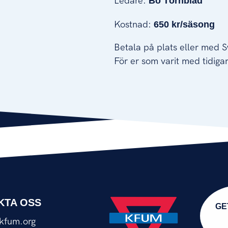
Ledare:
Bo Törnblad
Kostnad:
650 kr/säsong
Betala på plats eller med 
För er som varit med tidiga
KTA OSS
GE
kfum.org